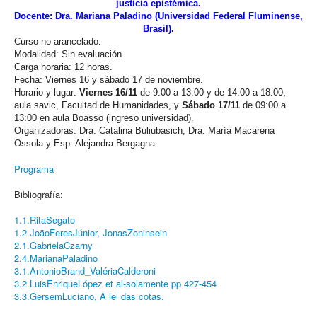
justicia epistémica.
Docente: Dra. Mariana Paladino (Universidad Federal Fluminense,
Brasil).
Curso no arancelado.
Modalidad: Sin evaluación.
Carga horaria: 12 horas.
Fecha: Viernes 16 y sábado 17 de noviembre.
Horario y lugar:
Viernes 16/11
de 9:00 a 13:00 y de 14:00 a 18:00,
aula savic, Facultad de Humanidades, y
Sábado 17/11
de 09:00 a
13:00 en aula Boasso (ingreso universidad).
Organizadoras: Dra. Catalina Buliubasich, Dra. María Macarena
Ossola y Esp. Alejandra Bergagna.
Programa
Bibliografía:
1.1.RitaSegato
1.2.JoãoFeresJúnior, JonasZoninsein
2.1.GabrielaCzarny
2.4.MarianaPaladino
3.1.AntonioBrand_ValériaCalderoni
3.2.LuisEnriqueLópez et al-solamente pp 427-454
3.3.GersemLuciano, A lei das cotas.