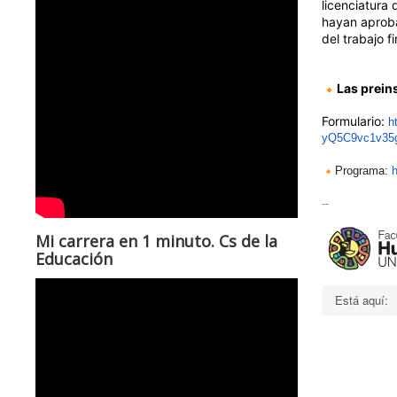
licenciatura
hayan aproba
del trabajo fi
Las prein
Formulario:
h
yQ5C9vc1v35
Programa:
--
Mi carrera en 1 minuto. Cs de la
Educación
Está aquí: