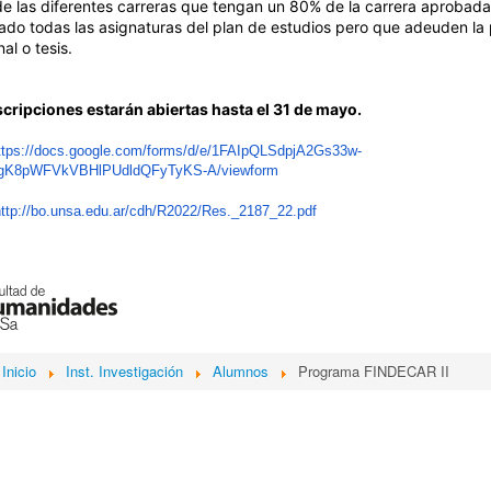
 de las diferentes carreras que tengan un 80% de la carrera aprobada
do todas las asignaturas del plan de estudios pero que adeuden la
nal o tesis.
scripciones estarán abiertas hasta el 31 de mayo.
ttps://docs.
google.com/forms/d/e/
1FAIpQLSdpjA2Gs33w-
gK8pWFVkVBHlPUdldQF
yTyKS-A/viewform
http://bo.unsa.edu.
ar/cdh/R2022/Res._2187_22.pdf
Inicio
Inst. Investigación
Alumnos
Programa FINDECAR II