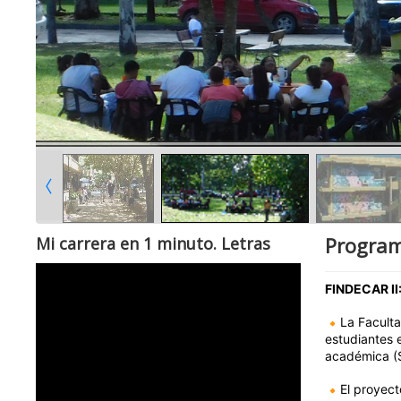
Program
Mi carrera en 1 minuto. Letras
FINDECAR II:
La Facult
estudiantes e
académica (S
El proyect