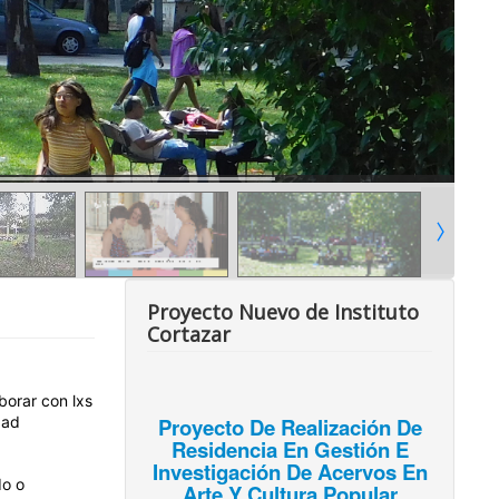
Proyecto Nuevo de Instituto
Cortazar
orar con lxs
dad
Proyecto De Realización De
Residencia En Gestión E
Investigación De Acervos En
do o
Arte Y Cultura Popular