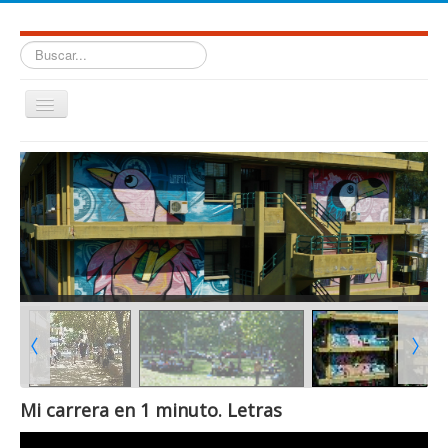
Buscar...
Cambiar
navegación
Facultad de Humanidades. Universidad Nacional de Salta.
≡
Mi carrera en 1 minuto. Letras