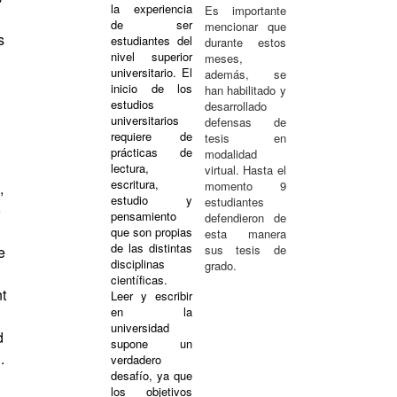
la experiencia
Es importante
de ser
mencionar que
s
estudiantes del
durante estos
nivel superior
meses,
universitario. El
además, se
inicio de los
han habilitado y
estudios
desarrollado
universitarios
defensas de
requiere de
tesis en
prácticas de
modalidad
i
lectura,
virtual. Hasta el
escritura,
momento 9
,
estudio y
estudiantes
o
pensamiento
defendieron de
que son propias
esta manera
de las distintas
sus tesis de
e
disciplinas
grado.
científicas.
t
Leer y escribir
en la
universidad
d
supone un
.
verdadero
desafío, ya que
los objetivos