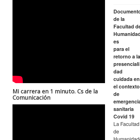
Document
de la
Facultad d
Humanida
es
para el
retorno a l
presenciali
dad
cuidada en
el contexto
Mi carrera en 1 minuto. Cs de la
de
Comunicación
emergenci
sanitaria
Covid 19
La Facultad
de
Humanidad