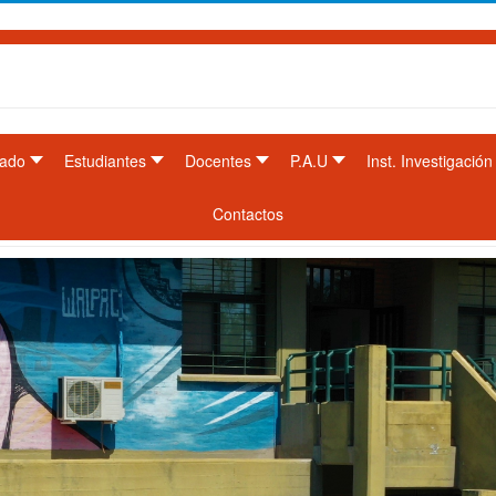
ado
Estudiantes
Docentes
P.A.U
Inst. Investigación
Contactos