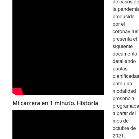
de casos d
la pandemi
producida
por el
coronavirus
presenta el
siguiente
documento
detallando
pautas
planificada
para una
modalidad
presencial
Mi carrera en 1 minuto. Historia
programada
a partir del
mes de
octubre de
2021.