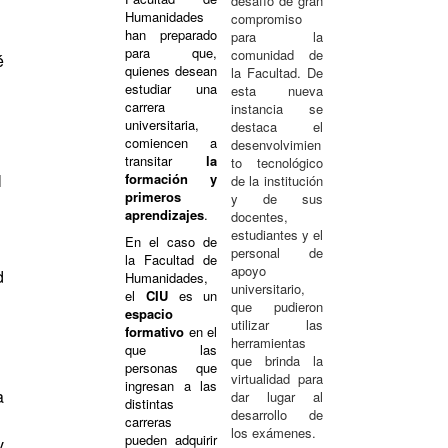
desafío de gran
Humanidades
compromiso
han preparado
para la
para que,
comunidad de
é
quienes desean
la Facultad. De
estudiar una
esta nueva
carrera
instancia se
universitaria,
destaca el
comiencen a
desenvolvimien
transitar
la
to tecnológico
formación y
l
de la institución
primeros
y de sus
aprendizajes
.
docentes,
i
estudiantes y el
En el caso de
personal de
la Facultad de
apoyo
d
Humanidades,
universitario,
el
CIU
es un
que pudieron
espacio
i
utilizar las
formativo
en el
herramientas
que las
que brinda la
personas que
virtualidad para
ingresan a las
a
dar lugar al
distintas
desarrollo de
carreras
los exámenes.
pueden adquirir
v