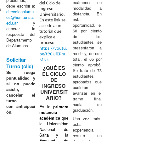
problemas,
e
exámenes en
del Ciclo de
debe escribir a:
modalidad a
a
Ingreso
direccionalumn
distancia. En
Universitario.
os@hum.unsa.
esta
En este link se
edu.ar
y
oportunidad, el
accede a un
esperar la
60 por ciento
,
tutorial que
respuesta del
de lxs
explica el
Departamento
estudiantes se
proceso
de Alumnos
presentaron a
https://youtu.
rendir y, de ese
be/t9CUiEPm
Solicitar
total, el 65 por
MNk
ciento aprobó.
Turno (clic)
¿QUÉ ES
Se trata de 73
Se ruega
EL CICLO
estudiantes
s
puntualidad y
DE
aprobadxs que
si no puede
INGRESO
pudieron
asistir,
UNIVERSIT
avanzar en el
cancelar el
ARIO?
tramo final
turno
hacia su
con anticipaci
Es la
primera
,
graduación.
ón.
instancia
académica
que
Una vez más,
la Universidad
esta
Nacional de
experiencia
Salta y la
resultó un
Facultad de