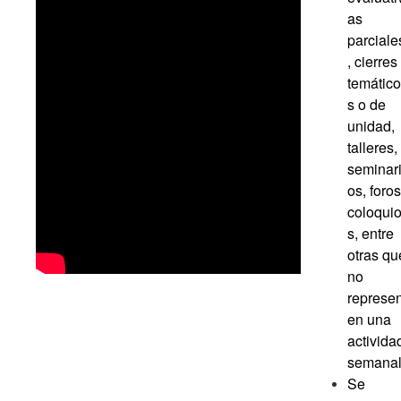
as
parciale
, cierres
temático
s o de
unidad,
talleres,
seminar
os, foros
coloqui
s, entre
otras qu
no
represen
en una
activida
semanal
Se