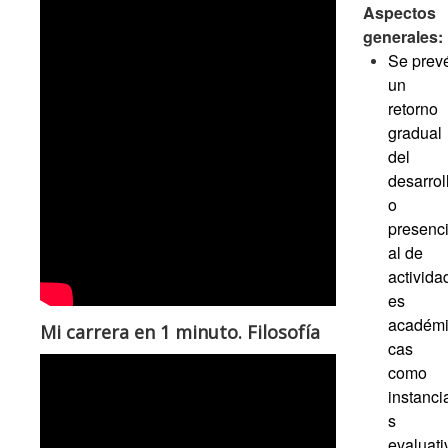
Aspectos
generales:
Se prev
un
retorno
gradual
del
desarrol
o
presenc
al de
activida
es
académ
Mi carrera en 1 minuto. Filosofía
cas
como
instanci
s
evaluati