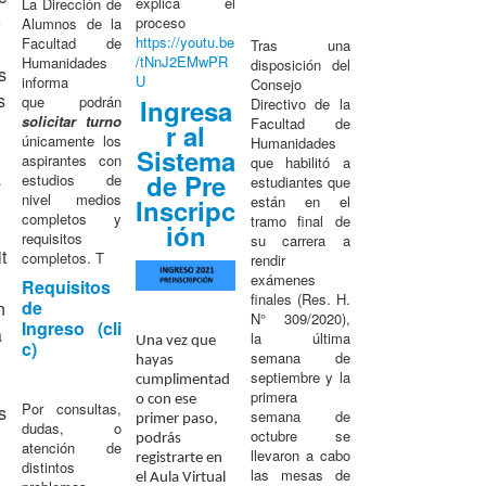
explica el
La Dirección de
o
proceso
Alumnos de la
https://youtu.be
Facultad de
Tras una
/tNnJ2EMwPR
Humanidades
disposición del
s
U
informa
Consejo
s
que podrán
Ingresa
Directivo de la
solicitar turno
Facultad de
r al
únicamente los
Humanidades
Sistema
aspirantes con
que habilitó a
a
de Pre
estudios de
estudiantes que
nivel medios
están en el
Inscripc
completos y
tramo final de
ión
requisitos
su carrera a
t
completos. T
rendir
exámenes
Requisitos
finales (Res. H.
de
n
N° 309/2020),
Ingreso (cli
a
la última
Una vez que
c)
semana de
hayas
septiembre y la
cumplimentad
primera
o con ese
Por consultas,
s
semana de
primer paso,
dudas, o
octubre se
podrás
atención de
llevaron a cabo
registrarte en
n
distintos
las mesas de
el Aula Virtual