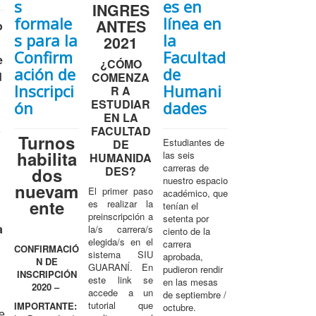
s
es en
INGRES
formale
línea en
ANTES
o
s para la
la
2021
Confirm
Facultad
e
¿CÓMO
ación de
de
d
COMENZA
Inscripci
Humani
R A
ESTUDIAR
ón
dades
EN LA
a
FACULTAD
Turnos
Estudiantes de
DE
habilita
las seis
HUMANIDA
carreras de
dos
DES?
nuestro espacio
nuevam
El primer paso
académico, que
ente
es realizar la
tenían el
preinscripción a
setenta por
a
la/s carrera/s
ciento de la
elegida/s en el
carrera
CONFIRMACIÓ
sistema SIU
aprobada,
N DE
GUARANÍ. En
pudieron rendir
INSCRIPCIÓN
este link se
en las mesas
2020 –
accede a un
de septiembre /
tutorial que
IMPORTANTE:
octubre.
e