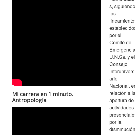
s, siguiend
los
lineamiento
establecido
por el
Comité de
Emergenci
U.N.Sa. y el
Consejo
Interuniversi
ario
Nacional, e
relación a l
Mi carrera en 1 minuto.
Antropología
apertura de
actividades
presenciale
por la
disminució