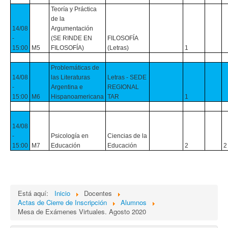
Teoría y Práctica
de la
14/08
Argumentación
-
(SE RINDE EN
FILOSOFÍA
15:00
M5
FILOSOFÍA)
(Letras)
1
Problemáticas de
14/08
las Literaturas
Letras - SEDE
-
Argentina e
REGIONAL
15:00
M6
Hispanoamericana
TAR
1
14/08
-
Psicología en
Ciencias de la
15:00
M7
Educación
Educación
2
2
Está aquí:
Inicio
Docentes
Actas de Cierre de Inscripción
Alumnos
Mesa de Exámenes Virtuales. Agosto 2020