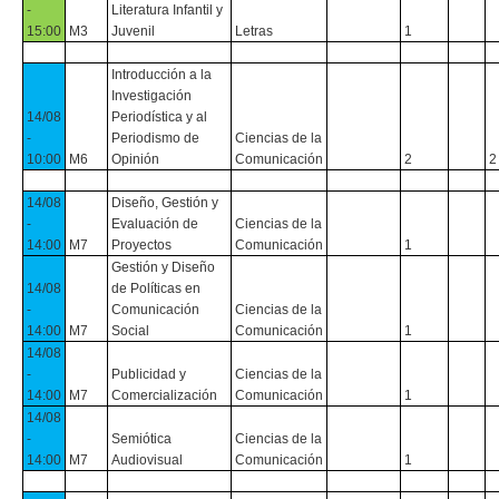
-
Literatura Infantil y
15:00
M3
Juvenil
Letras
1
Introducción a la
Investigación
14/08
Periodística y al
-
Periodismo de
Ciencias de la
10:00
M6
Opinión
Comunicación
2
2
14/08
Diseño, Gestión y
-
Evaluación de
Ciencias de la
14:00
M7
Proyectos
Comunicación
1
Gestión y Diseño
14/08
de Políticas en
-
Comunicación
Ciencias de la
14:00
M7
Social
Comunicación
1
14/08
-
Publicidad y
Ciencias de la
14:00
M7
Comercialización
Comunicación
1
14/08
-
Semiótica
Ciencias de la
14:00
M7
Audiovisual
Comunicación
1