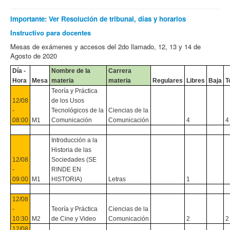
Importante: Ver Resolución de tribunal, días y horarios
Instructivo para docentes
Mesas de exámenes y accesos del 2do llamado, 12, 13 y 14 de
Agosto de 2020
Día -
Nombre de la
Carrera
Hora
Mesa
materia
materia
Regulares
Libres
Baja
T
Teoría y Práctica
12/08
de los Usos
-
Tecnológicos de la
Ciencias de la
08:00
M1
Comunicación
Comunicación
4
4
Introducción a la
Historia de las
12/08
Sociedades (SE
-
RINDE EN
09:00
M1
HISTORIA)
Letras
1
12/08
-
Teoría y Práctica
Ciencias de la
10:30
M2
de Cine y Video
Comunicación
2
2
12/08