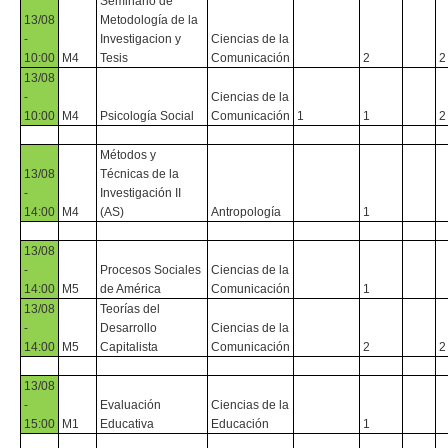
Seminario de
13/08
Metodología de la
-
Investigacion y
Ciencias de la
10:00
M4
Tesis
Comunicación
2
2
13/08
-
Ciencias de la
10:00
M4
Psicología Social
Comunicación
1
1
2
Métodos y
13/08
Técnicas de la
-
Investigación II
14:00
M4
(AS)
Antropología
1
13/08
-
Procesos Sociales
Ciencias de la
14:00
M5
de América
Comunicación
1
13/08
Teorías del
-
Desarrollo
Ciencias de la
14:00
M5
Capitalista
Comunicación
2
2
13/08
-
Evaluación
Ciencias de la
15:00
M1
Educativa
Educación
1