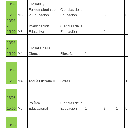
13/08
Filosofía y
-
Epistemología de
Ciencias de la
15:00
M3
la Educación
Educación
1
5
6
13/08
-
Investigación
Ciencias de la
15:00
M3
Educativa
Educación
1
13/08
-
Filosofia de la
15:00
M4
Ciencia
Filosofía
1
13/08
-
15:00
M4
Teoría Literaria II
Letras
1
1
13/08
-
Política
Ciencias de la
15:00
M6
Educacional
Educación
1
3
1
5
13/08