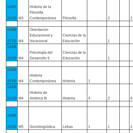
14/08
Historia de la
-
Filosofía
15:00
M3
Contemporánea
Filosofía
2
2
14/08
Orientacion
-
Educacional y
Ciencias de la
15:00
M4
Vocacional
Educación
1
14/08
-
Psicología del
Ciencias de la
15:00
M4
Desarrollo II
Educación
1
14/08
-
Historia
15:00
M4
Contemporánea
Historia
1
14/08
-
Historia de
15:00
M4
América III
Historia
4
2
6
14/08
-
15:00
M5
Sociolingüística
Letras
1
1
2