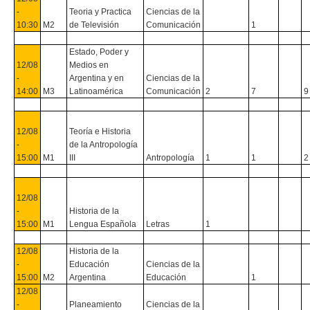
-
Teoria y Practica
Ciencias de la
10:30
M2
de Televisión
Comunicación
1
Estado, Poder y
12/08
Medios en
-
Argentina y en
Ciencias de la
14:00
M3
Latinoamérica
Comunicación
2
7
9
12/08
Teoría e Historia
-
de la Antropología
15:00
M1
III
Antropología
1
1
2
12/08
-
Historia de la
15:00
M1
Lengua Española
Letras
1
12/08
Historia de la
-
Educación
Ciencias de la
15:00
M2
Argentina
Educación
1
12/08
-
Planeamiento
Ciencias de la