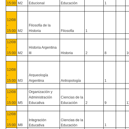
15:00
M2
Educional
Educación
1
12/08
-
Filosofía de la
15:00
M2
Historia
Filosofía
1
12/08
-
Historia Argentina
15:00
M2
III
Historia
2
8
1
12/08
-
Arqueología
15:00
M3
Argentina
Antropología
1
12/08
Organización y
-
Administración
Ciencias de la
15:00
M5
Educativa
Educación
2
9
1
12/08
Integración
Ciencias de la
-
Educativa
Educación
15:00
M8
1