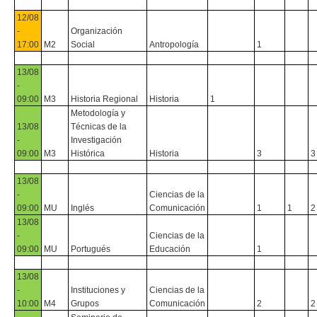
12/08
-
Organización
17:00
M2
Social
Antropología
1
13/08
-
09:00
M3
Historia Regional
Historia
1
Metodología y
13/08
Técnicas de la
-
Investigación
09:00
M3
Histórica
Historia
3
3
13/08
-
Ciencias de la
09:00
MU
Inglés
Comunicación
1
1
2
13/08
-
Ciencias de la
09:00
MU
Portugués
Educación
1
13/08
-
Instituciones y
Ciencias de la
10:00
M4
Grupos
Comunicación
2
2