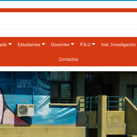
ado
Estudiantes
Docentes
P.A.U
Inst. Investigación
Contactos