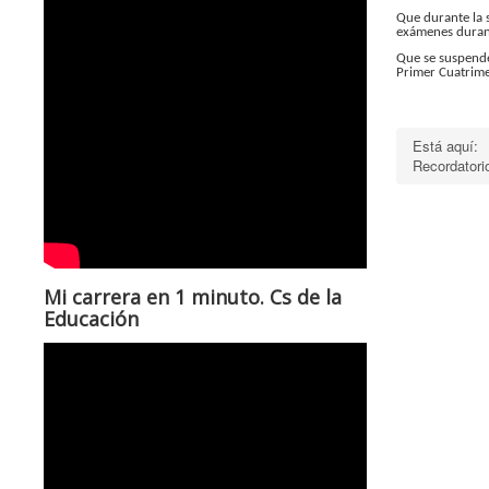
Que durante la 
exámenes durant
Que se suspende,
Primer Cuatrime
Está aquí:
Recordatorio
Mi carrera en 1 minuto. Cs de la
Educación