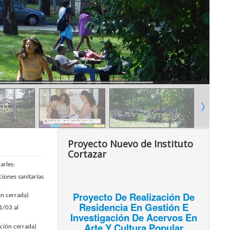
Proyecto Nuevo de Instituto
Cortazar
arles:
ciones sanitarias
.
Proyecto De Realización De
ón cerrada)
Residencia En Gestión E
1/03 al
Investigación De Acervos En
Arte Y Cultura Popular
ción cerrada)