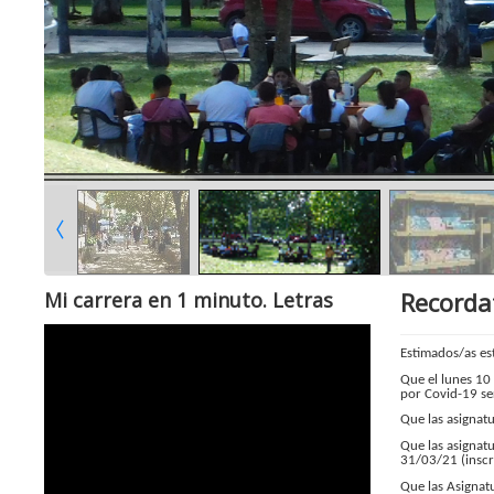
Recordat
Mi carrera en 1 minuto. Letras
Estimados/as es
Que el lunes 10 
por Covid-19 se
Que las asignat
Que las asignat
31/03/21 (inscr
Que las Asignat