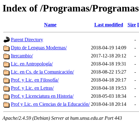
Index of /Programas/Programas
Name
Last modified
Size
Parent Directory
-
Dpto de Lenguas Modernas/
2018-04-19 14:09
-
Itercambio/
2017-12-18 20:12
-
Lic. en Antropología/
2018-04-18 19:31
-
Lic. en Cs. de la Comunicación/
2018-08-22 15:27
-
Prof. y Lic. en Filosofía/
2018-04-18 20:17
-
Prof. y Lic. en Letras/
2018-04-18 19:53
-
Prof. y Licenciatura en Historia/
2018-05-03 18:34
-
Prof y Lic. en Ciencias de la Educación/
2018-04-18 20:14
-
Apache/2.4.59 (Debian) Server at hum.unsa.edu.ar Port 443